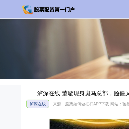
泸深在线 董璇现身斑马总部，脸僵
泸深在线
来源：股票如何做杠杆APP下载
网站：驰