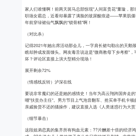
家人们谁懂啊！前两天斑马总部惊现"人间富贵花"董璇，
职场女霸总，近看却暴露了满脸的玻尿酸痕迹——苹果肌僵
年前穿绿裙仙气飘飘的"锁骨精"啊！
（对比杀）
记得2021年她出席活动那会儿，一字肩长裙勾勒出的天
瞧却肿成发面馒头。网友毒舌说这是"微商教母下乡考察"
坏？评论区直接上演大型精分现场！
展开剩余72%
（情感线反转）泸深在线
要说非常魔幻的还是她的感情史！当年为高云翔跨国奔走的
嘲"扶贫办主任"。男方节目上气泡音翻车、抢买单手机卡
亲戚验货不还的骚操作，建议直接入选《人类迷惑行为大赏
（细节暴击）
这段姐弟恋真的集齐所有狗血元素：??片酬差十倍的经济鸿