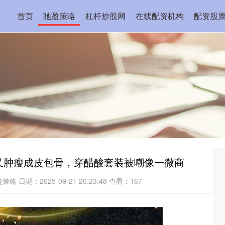
首页
驰盈策略
杠杆炒股网
在线配资机构
配资股
又肿瘦成皮包骨，穿醋酸套装被嘲像一微商
盈策略
日期：2025-09-21 20:23:48
查看：167