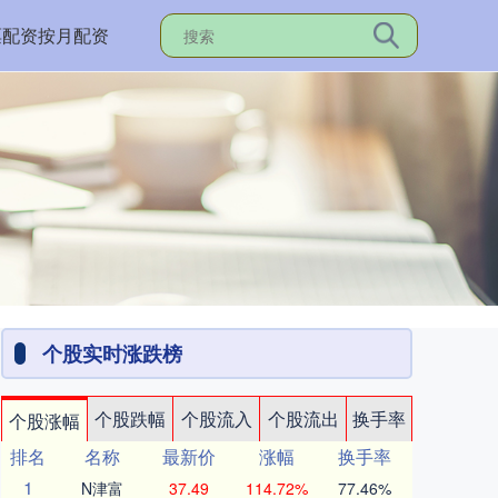
票配资按月配资
个股实时涨跌榜
个股跌幅
个股流入
个股流出
换手率
个股涨幅
排名
名称
最新价
涨幅
换手率
1
N津富
37.49
114.72%
77.46%