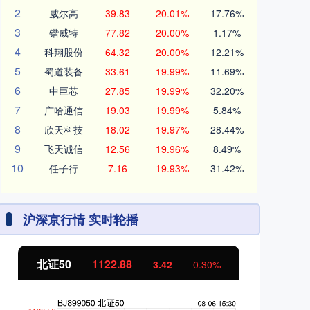
2
威尔高
39.83
20.01%
17.76%
3
锴威特
77.82
20.00%
1.17%
4
科翔股份
64.32
20.00%
12.21%
5
蜀道装备
33.61
19.99%
11.69%
6
中巨芯
27.85
19.99%
32.20%
7
广哈通信
19.03
19.99%
5.84%
8
欣天科技
18.02
19.97%
28.44%
9
飞天诚信
12.56
19.96%
8.49%
10
任子行
7.16
19.93%
31.42%
沪深京行情 实时轮播
北证50
1122.88
创
3.42
0.30%