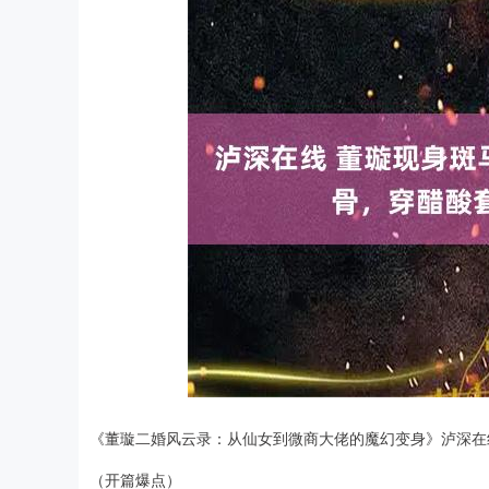
深证成指
14110.12
.92
0.57%
-34.08
-0
《董璇二婚风云录：从仙女到微商大佬的魔幻变身》泸深在
（开篇爆点）