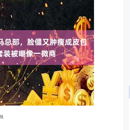
沪深300
4651.31
.24%
-6.85
-0.15%
线