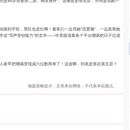
绝的是46岁还要拼二胎，网友辣评："这哪是爱情见证，分明是高龄产
动接到手软，黑红也是红啊！看客们一边骂她"恋爱脑"，一边真香她
学这"骂声变钞能力"的玄学——毕竟能顶着各个平台嘲讽把日子过成
人家早把嘲讽变现成六位数商单了！这波啊，到底是谁在第五层？
驰盈策略提示：文章来自网络，不代表本站观点。