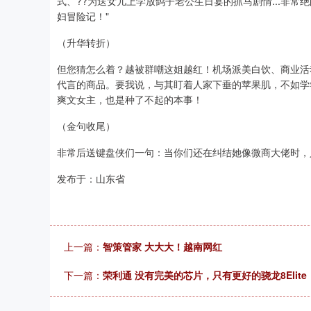
式、??为送女儿上学放鸽子老公生日宴的抓马剧情...非常
妇冒险记！"
（升华转折）
但您猜怎么着？越被群嘲这姐越红！机场派美白饮、商业活
代言的商品。要我说，与其盯着人家下垂的苹果肌，不如学
爽文女主，也是种了不起的本事！
（金句收尾）
非常后送键盘侠们一句：当你们还在纠结她像微商大佬时，
发布于：山东省
上一篇：
智策管家 大大大！越南网红
下一篇：
荣利通 没有完美的芯片，只有更好的骁龙8Elite