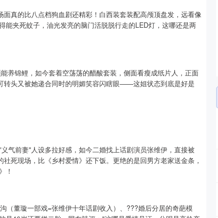
那场面真的比八点档狗血剧还精彩！白西装套装配高颅顶盘发，远看像
得能夹死蚊子，油光发亮的脑门活脱脱行走的LED灯，这哪还是两
鹅颈能养锦鲤，如今套着空荡荡的醋酸套装，侧面看瘦成纸片人，正面
，可转头又被她递合同时的明媚笑容闪瞎眼——这姐状态到底是好是
"义气前妻"人设多拉好感，如今二婚找上话剧演员张维伊，直接被
顿的社死现场，比《乡村爱情》还下饭。更绝的是回男方老家送金条，
》！
沟（董璇一部戏=张维伊十年话剧收入）、???婚后分居的奇葩模