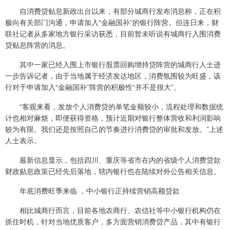
自消费贷贴息新政出台以来，有部分城商行发布消息称，正在积
极向有关部门沟通，申请加入“金融国补”的银行阵营。但连日来，财
联社记者从多家地方银行采访获悉，目前暂未听说有城商行入围消费
贷贴息阵营的消息。
其中一家已经入围上市银行股票回购增持贷阵营的城商行人士进
一步告诉记者，由于当地属于经济发达地区，消费氛围较为旺盛，该
行对于申请加入“金融国补”阵营的积极性“并不是很大”。
“客观来看，发放个人消费贷的单笔金额较小，流程处理和数据统
计也相对麻烦，即便获得资格，预计近期对银行整体营收和利润影响
较为有限。我们还是按照自己的节奏进行消费贷的审批和发放。”上述
人士表示。
最新信息显示，包括四川、重庆等省市在内的省级个人消费贷款
财政贴息政策已经先后落地，辖内银行也在陆续对外公告相关信息。
年底消费旺季来临 ，中小银行正持续营销高额贷款
相比城商行而言，目前各地农商行、农信社等中小银行机构仍在
抓住时机，针对当地优质客户，多方面营销消费贷产品，其中有银行