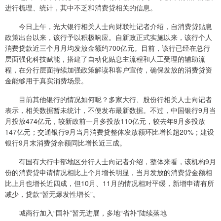
进行梳理、统计，其中不乏和消费贷相关的信息。
今日上午，光大银行相关人士向财联社记者介绍，自消费贷贴息
政策出台以来，该行予以积极响应。自新政正式实施以来，该行个人
消费贷款近三个月月均发放金额约700亿元。目前，该行已经在总行
层面强化科技赋能，搭建了自动化贴息主流程和人工受理的辅助流
程，在分行层面持续加强政策解读和客户宣传，确保发放的消费贷资
金能够用于真实消费场景。
目前其他银行的情况如何呢？多家大行、股份行相关人士向记者
表示，相关数据暂未统计，不便发布最新数据。不过，中国银行9月当
月投放474亿元，较新政前一月多投放110亿元，较去年9月多投放
147亿元；交通银行9月当月消费贷整体发放额环比增长超20%；建设
银行9月末消费贷余额同比增长近三成。
有国有大行中部地区分行人士向记者介绍，整体来看，该机构9月
份的消费贷申请情况相比上个月增长明显，当月发放的消费贷金额相
比上月也增长近四成，但10月、11月的情况相对平缓，新增申请有所
减少，贷款“暂无爆发性增长”。
城商行加入“国补”暂无进展，多地“省补”陆续落地