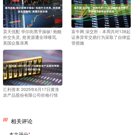
昊天优配 华尔街黑手操纵! 炮舰
富牛网 深交所：本周共对138起
外交失灵, 抢资源遭全球唾骂,
证券异常交易行为采取了自律监
美国众叛亲离
管措施
汇利资本 2025年6月17日黄淮
农产品股份有限公司价格行情
相关评论
本文评分
*