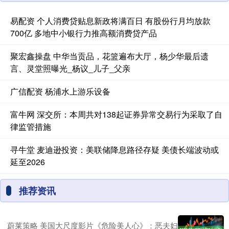
易配资 个人消费贷贴息新政将满百日 有股份行月均放款
700亿 多地中小银行力推高额消费贷产品
聚宏鑫操盘 中华当贡品，花篮遍布大厅，杨少华最后遗
言、灵堂照曝光_杨议_儿子_父亲
广信配资 杨浦水上游乐设备
富牛网 深交所：本周共对138起证券异常交易行为采取了自
律监管措施
寻牛堂 麦迪逊投资：美联储降息路径存疑 美债长端波动或
延至2026
推荐资讯
蔚莱策略 美国大尺度影片《危险美人心》：恶夫妇