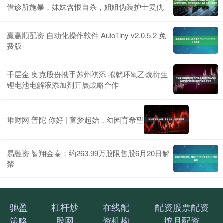
借诊所施暴，妹妹含恨自杀，姐姐伪装护士复仇
赢赢顺配资 自动化操作软件 AutoTiny v2.0.5.2 免
费版
千层金 奥克股份携手苏州祺添 拟就环氧乙烷衍生
锂电池电解液添加剂开展战略合作
堆财网 普陀 你好 | 童梦起始，幼园育希望
易融资 智翔金泰：约263.99万股限售股6月20日解
禁
驰盈
杠杆炒
在线配
配资股票配资
策略
股网
资机构
按月配资