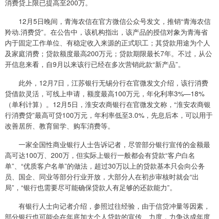
消费贷上限已提高至200万。
12月5日晚间，青海农信在官方微信公众号发文，推销“青海农信
羚动.消费贷”。在公告中，该机构指出，该产品的授信对象为青海省
内于固定工作单位、有稳定收入来源的正式职工；其贷款用途为个人
及家庭消费；贷款额度最高200万元；贷款期限最长7年。不过，从公
开信息来看，自9月以来该行已经在多次营销此款“新产品”。
此外，12月7日，江苏银行无锡分行在官微发文介绍，该行消费
贷借款灵活，可线上申请，额度最高100万元，年化利率3%—18%
（单利计算）。12月5日，淮安农商银行在官微发文称，“淮安农商银
行消费贷”最高可贷100万元，年利率低至3.0%，先息后本，可以用于
改善居所、教育留学、购车消费等。
一家全国性商业银行人士告诉记者，尽管部分银行宣传的金额最
高可达100万、200万，但实际上银行一般都会有贷款“客户白名
单”、“优质客户名单”的做法，超过30万以上的贷款基本只会向公务
员、国企、同业等部分行业开放，大部分人在初步审核时就会“出
局”，“银行也需要尽可能确保贷款人有足够的还款能力”。
有银行人士向记者介绍，参照过往经验，由于信贷冲量等因素，
部分银行也可能会在年底加大个人贷款的宣传、力度，力争达成年度