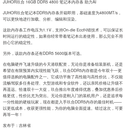
JUHOR玖合 16GB DDR5 4800 笔记本内存条 助力AI
JUHOR玖合笔记本DDR5内存条开箱即用，基础速度为4800MT/s，
可以更快地进行加载、分析、编辑和渲染。
这款内存条工作电压为1.1V，支持On-die Ecc纠错技术，可以保证长
时间运行的稳定性，如果你经常带着笔记本出差使用，那么完全不用
担心它的稳定性。
另外，该款内存条还有DDR5 5600版本可选。
在电脑硬件飞速升级的今天港联配资，无论你是准备组装新机，还是
希望在有限预算内实现性能飞跃，玖合DDR5内存都是今年双十一更
值得选购的电脑配件之一。它成功平衡了高性能与高性价比，不仅能
流畅驾驭多任务处理、大型游戏和专业软件，还以亲民价格让升级不
再遥远。恰逢双十一大促，玖合推出年度难得优惠，叠加优惠券后价
格更优，性价比尤为突出。无论你是刚入门的装机用户，还是追求每
一分性能的硬核玩家，现在都是入手玖合DDR5内存的最佳时机——
以更低成本，收获更强性能，为你的电脑全面提速。错过这次，可要
再等一年！
发布于：吉林省