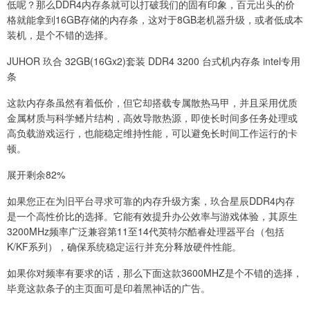
低呢？那么DDR4内存条就可以打破我们的固有印象，百元出头的价
格就能拿到16GB存储的内存条，这对于8GB老机器升级，或者低成本
装机，是个不错的选择。
JUHOR 玖合 32GB(16Gx2)套装 DDR4 3200 台式机内存条 intel专用
条
这款内存条虽然有着低价，但它却搭载专属散热马甲，并且采用优质
金属材质与科学鳍片结构，高效导散热源，即使长时间多任务处理或
高负载游戏运行，也能稳定维持性能，可以避免长时间工作运行的卡
顿。
展开剩余82%
如果您正在为旧平台寻求可靠的内存升级方案，玖合星辰DDR4内存
是一个高性价比的选择。它能有效提升办公效率与游戏体验，其原生
3200MHz频率广泛兼容第11至14代英特尔酷睿处理器平台（包括
K/KF系列），确保系统稳定运行并充分释放硬件性能。
如果你对频率有要求的话，那么下面这款3600MHZ是个不错的选择，
毕竟这款条子的主页面可是印着黑神话的广告。