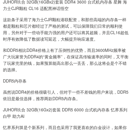
JUHOR玖合 32GB(16GBx2)套装 DDR4 3600 台式机内存条 星舞 海
力士CJR颗粒 CL16 适配黑神话悟空
这款条子采用了海力士CJR颗粒港联配资，和那些高端的内存条一样
都是颗粒和芯片都经过了严格的测试，可以保障我们日常的顺利使
用，另外对于一些动手能力强的用户还可以将其超频，并且CL16超低
时序有效降低了数据读写延迟，大幅提升响应速度。
和DDR5相比DDR4价格上有了压倒性的优势，而且3600MHz频率被
广大玩家誉为DDR4的“黄金频率”，在保证高传输速率的同时，又平衡
了玩家兜里的钱，如果预算能高出那么一丢丢，那么这将会是个不错
的选择。
DDR5内存条
虽然说DDR4的价格很吸引人，但对于一些不差钱的用户来说，DDR5
依旧是最佳选择，推荐两款DDR5内存条。
JUHOR玖合 32GB(16Gx2)套装 DDR5 6000 台式机内存条 忆界系列
白甲 助力AI
忆界系列算是个新系列，而且也采用了我更喜欢的白金设计，如果你