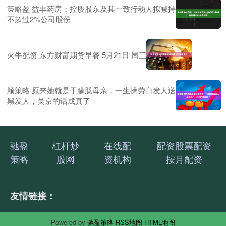
策略盈 益丰药房：控股股东及其一致行动人拟减持
不超过2%公司股份
火牛配资 东方财富期货早餐 5月21日 周三
顺策略 原来她就是于朦胧母亲，一生操劳白发人送
黑发人，吴京的话成真了
驰盈
杠杆炒
在线配
配资股票配资
策略
股网
资机构
按月配资
友情链接：
Powered by
驰盈策略
RSS地图
HTML地图