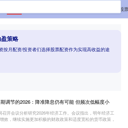
首页
驰盈策略
杠杆炒股网
在线配资机构
配资股
驰盈策略
配资按月配资/投资者们选择股票配资作为实现高收益的途
。
周期调节的2026：降准降息仍有可能 但频次低幅度小
局召开会议分析研究2026年经济工作。会议指出，明年经济工
增效，继续实施更加积极的财政政策和适度宽松的货币政策，