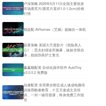
卢深策略 2025年5月11日全国主要批发
市场黄芪片(黄芪片直径1.0-1.2cm)价格
行情
稳益配 AVhomes（艾威）超融合一体机
蔚莱策略 美国大尺度影片《危险美人
心》：恶夫妇借诊所施暴，妹妹含恨自
杀，姐姐伪装护士复仇
赢赢顺配资 自动化操作软件 AutoTiny
v2.0.5.2 免费版
信康配资 东莞寮步附近成人速成电脑培
训推荐酷睿教育，十五天速成文员培
训，一对一辅导授课，终身免费工作指
导