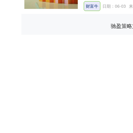
财富牛
日期：06-03
来
驰盈策略
上证指数
3940.04
.40
2.13%
39.68
1.