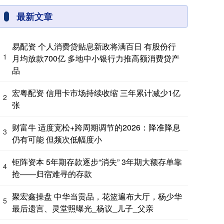
最新文章
易配资 个人消费贷贴息新政将满百日 有股份行
1
月均放款700亿 多地中小银行力推高额消费贷产
品
宏粤配资 信用卡市场持续收缩 三年累计减少1亿
2
张
财富牛 适度宽松+跨周期调节的2026：降准降息
3
仍有可能 但频次低幅度小
钜阵资本 5年期存款逐步“消失” 3年期大额存单靠
4
抢——归宿难寻的存款
聚宏鑫操盘 中华当贡品，花篮遍布大厅，杨少华
5
最后遗言、灵堂照曝光_杨议_儿子_父亲