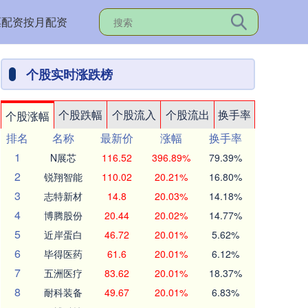
票配资按月配资
个股实时涨跌榜
个股跌幅
个股流入
个股流出
换手率
个股涨幅
排名
名称
最新价
涨幅
换手率
1
N展芯
116.52
396.89%
79.39%
2
锐翔智能
110.02
20.21%
16.80%
3
志特新材
14.8
20.03%
14.18%
4
博腾股份
20.44
20.02%
14.77%
5
近岸蛋白
46.72
20.01%
5.62%
6
毕得医药
61.6
20.01%
6.12%
7
五洲医疗
83.62
20.01%
18.37%
8
耐科装备
49.67
20.01%
6.83%