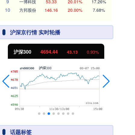
9
一博科技
53.33
20.01%
17.26%
10
方邦股份
146.16
20.00%
7.68%
沪深京行情 实时轮播
沪深300
4694.44
北
43.13
0.93%
话题标签