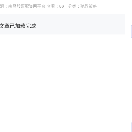
源：南昌股票配资网平台
查看：
86
分类：
驰盈策略
文章已加载完成
深证成指
14311.01
02%
200.89
1.42%